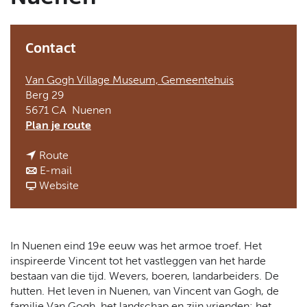
t
a
a
Contact
l
:
N
Van Gogh Village Museum, Gemeentehuis
e
Berg 29
d
5671 CA
Nuenen
e
n
Plan je route
r
a
l
n
a
Route
a
a
n
r
E-mail
n
a
a
v
V
Website
d
r
a
a
a
s
V
r
n
s
a
V
V
t
s
a
a
e
In Nuenen eind 19e eeuw was het armoe troef. Het
t
s
s
t
inspireerde Vincent tot het vastleggen van het harde
e
t
t
e
bestaan van die tijd. Wevers, boeren, landarbeiders. De
t
e
e
n
hutten. Het leven in Nuenen, van Vincent van Gogh, de
e
t
t
t
familie Van Gogh, het landschap en zijn vrienden: het