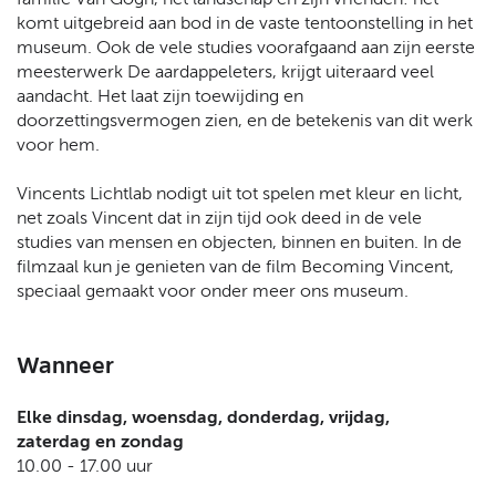
n
e
e
o
komt uitgebreid aan bod in de vaste tentoonstelling in het
t
n
n
o
museum. Ook de vele studies voorafgaand aan zijn eerste
o
t
t
n
meesterwerk De aardappeleters, krijgt uiteraard veel
o
o
o
s
aandacht. Het laat zijn toewijding en
n
o
o
t
doorzettingsvermogen zien, en de betekenis van dit werk
s
n
n
e
voor hem.
t
s
s
l
e
t
t
l
Vincents Lichtlab nodigt uit tot spelen met kleur en licht,
l
e
e
i
net zoals Vincent dat in zijn tijd ook deed in de vele
l
l
l
n
studies van mensen en objecten, binnen en buiten. In de
i
l
l
g
filmzaal kun je genieten van de film Becoming Vincent,
n
i
i
e
speciaal gemaakt voor onder meer ons museum.
g
n
n
n
e
g
g
N
n
e
e
u
Wanneer
N
n
n
e
u
N
N
n
Elke dinsdag, woensdag, donderdag, vrijdag,
e
u
u
e
zaterdag en zondag
n
e
e
n
10.00 - 17.00 uur
e
n
n