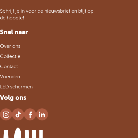
e
F
h
a
Schrijf je in voor de nieuwsbrief en blijf op
o
c
de hoogte!
m
e
e
b
Snel naar
p
o
a
o
Over ons
g
k
e
Collectie
Contact
Vrienden
LED schermen
Volg ons
I
T
F
L
n
i
a
i
s
k
c
n
t
T
e
k