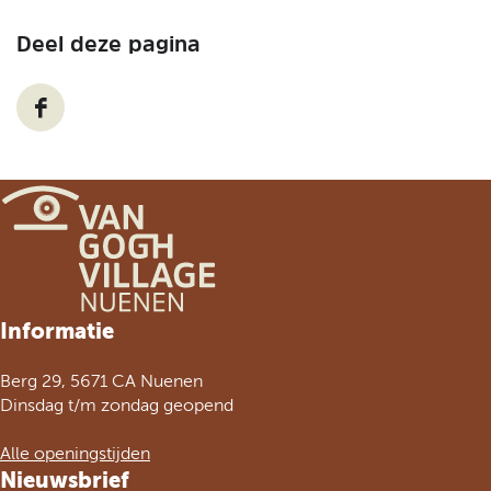
n
e
e
n
n
Deel deze pagina
D
e
e
l
d
e
z
e
p
G
Informatie
a
a
g
n
Berg 29, 5671 CA Nuenen
i
a
Dinsdag t/m zondag geopend
n
a
a
r
Alle openingstijden
o
d
Nieuwsbrief
p