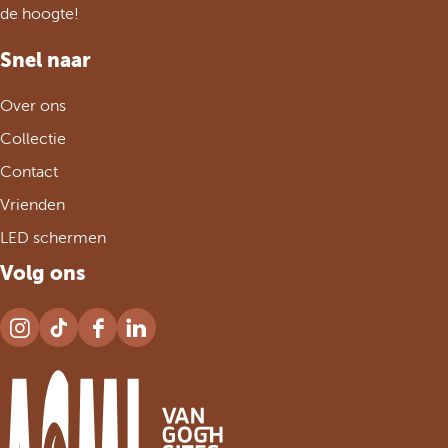
o
de hoogte!
m
e
Snel naar
p
a
Over ons
g
e
Collectie
Contact
Vrienden
LED schermen
Volg ons
I
T
F
L
n
i
a
i
s
k
c
n
t
T
e
k
a
o
b
e
g
k
o
d