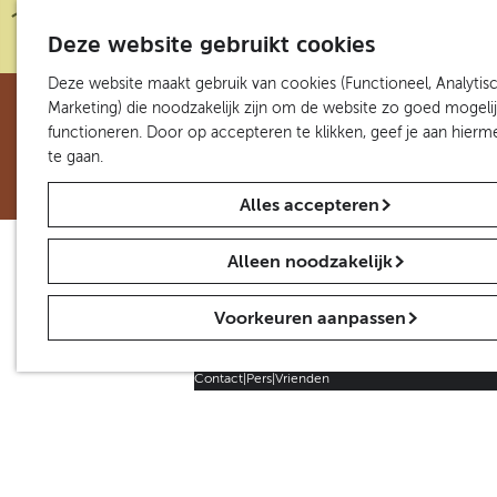
Fietsen
S
Z
K
Van Gogh Roosegaarde Fietspad
e
Deze website gebruikt cookies
o
a
M
Vincent en Eindhoven
l
e
a
e
G
Deze website maakt gebruik van cookies (Functioneel, Analytisc
Molens Nuenen en omgeving
e
Van Gogh Village
k
r
n
a
Marketing) die noodzakelijk zijn om de website zo goed mogelij
c
e
t
u
n
functioneren. Door op accepteren te klikken, geef je aan hier
Groepen en scholen
t
n
a
te gaan.
Groepen
Vrienden
e
a
Scholen
e
Alles accepteren
r
Van Gogh Village op Maat
r
d
Lezingen
t
e
a
Alleen noodzakelijk
h
Agenda en nieuws
a
o
Agenda
l
Voorkeuren aanpassen
m
H
Nieuws
e
u
p
i
Contact
|
Pers
|
Vrienden
a
d
g
i
e
g
e