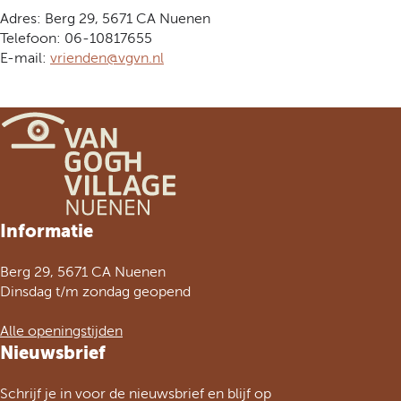
Adres: Berg 29, 5671 CA Nuenen
Telefoon: 06-10817655
E-mail:
vrienden@vgvn.nl
G
Informatie
a
n
Berg 29, 5671 CA Nuenen
a
Dinsdag t/m zondag geopend
a
r
Alle openingstijden
d
Nieuwsbrief
e
h
Schrijf je in voor de nieuwsbrief en blijf op