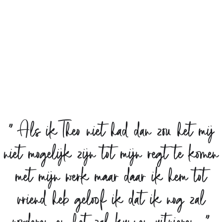
U kunt de Vriendenpas ook aanvragen
door uw Vriendendonatie te storten op rekeningnummer:
NL34 RABO 01472 48 353 Rabobank Dommelstreek van
Stichting Van Gogh Village Vrienden onder vermelding van:
Vriendenpas € 35,-
Vriend-plus € 60,-
Naam en adresgegevens en uw e-mailadres.
“
Als ik Theo niet had dan zou het mij
niet mogelijk zijn tot mijn regt te komen
met mijn werk maar daar ik hem tot
vriend heb geloof ik dat ik nog zal
vorderen en het zal kunnen uitvieren.
”