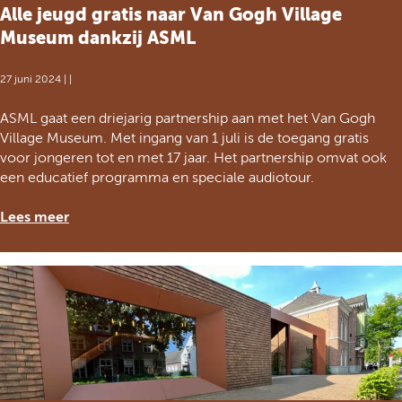
Alle jeugd gratis naar Van Gogh Village
Museum dankzij ASML
27 juni 2024
|
|
A
ASML gaat een driejarig partnership aan met het Van Gogh
l
Village Museum. Met ingang van 1 juli is de toegang gratis
l
voor jongeren tot en met 17 jaar. Het partnership omvat ook
e
een educatief programma en speciale audiotour.
j
e
Lees meer
u
g
d
g
r
a
t
i
s