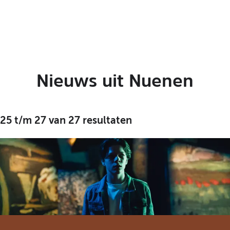
t
a
a
l
:
N
e
Nieuws uit Nuenen
d
e
r
l
25 t/m 27 van 27 resultaten
a
n
d
s