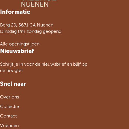
e
a
a
a
a
p
u
v
g
g
g
g
a
e
G
Informatie
o
i
i
i
i
g
n
a
r
n
n
n
n
i
e
n
Berg 29, 5671 CA Nuenen
i
a
a
a
a
n
n
a
Dinsdag t/m zondag geopend
g
a
a
e
r
Alle openingstijden
p
d
Nieuwsbrief
a
e
g
h
Schrijf je in voor de nieuwsbrief en blijf op
i
o
de hoogte!
n
m
a
e
Snel naar
p
a
Over ons
g
e
Collectie
Contact
Vrienden