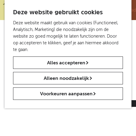
Fietsen
S
Z
K
Van Gogh Roosegaarde Fietspad
e
Deze website gebruikt cookies
o
a
M
Vincent en Eindhoven
l
e
a
e
G
Deze website maakt gebruik van cookies (Functioneel,
Molens Nuenen en omgeving
e
k
r
n
a
Analytisch, Marketing) die noodzakelijk zijn om de
c
e
t
u
n
website zo goed mogelijk te laten functioneren. Door
Groepen en scholen
t
n
a
op accepteren te klikken, geef je aan hiermee akkoord
Groepen
e
a
te gaan.
Scholen
e
r
Van Gogh Village op Maat
r
Alles accepteren
d
Lezingen
t
e
a
h
Agenda en nieuws
a
Alleen noodzakelijk
o
Agenda
l
m
H
Nieuws
Voorkeuren aanpassen
e
u
p
i
Contact
|
Pers
|
Vrienden
a
d
g
i
e
g
e