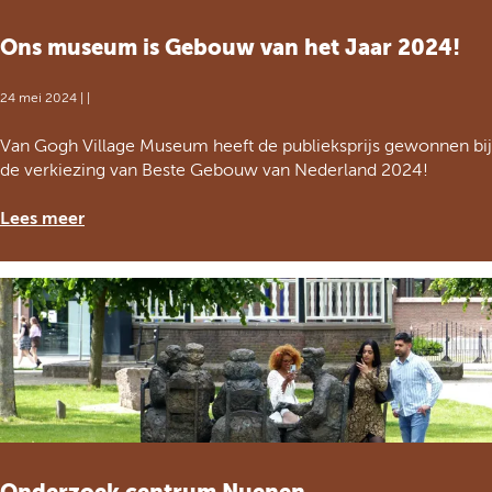
n
a
Ons museum is Gebouw van het Jaar 2024!
a
r
24 mei 2024
|
|
V
a
O
Van Gogh Village Museum heeft de publieksprijs gewonnen bij
n
n
de verkiezing van Beste Gebouw van Nederland 2024!
G
s
o
m
Lees meer
g
u
h
s
V
e
i
u
l
m
l
i
a
s
g
G
e
e
M
b
u
o