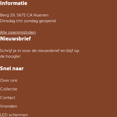
G
Informatie
a
a
g
n
Berg 29, 5671 CA Nuenen
i
a
Dinsdag t/m zondag geopend
n
a
a
r
Alle openingstijden
o
d
Nieuwsbrief
p
e
F
h
a
Schrijf je in voor de nieuwsbrief en blijf op
o
c
de hoogte!
m
e
e
b
Snel naar
p
o
a
o
Over ons
g
k
e
Collectie
Contact
Vrienden
LED schermen