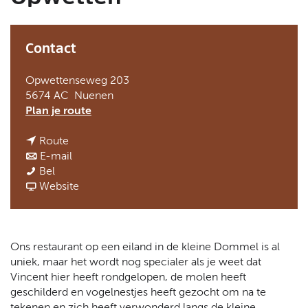
t
a
a
Contact
l
:
N
Opwettenseweg 203
e
5674 AC
Nuenen
d
n
Plan je route
e
a
r
n
a
Route
l
a
n
r
E-mail
a
D
a
a
D
Bel
n
e
r
a
v
e
Website
d
W
D
r
a
W
s
a
e
D
n
a
t
W
e
D
t
e
a
W
e
e
Ons restaurant op een eiland in de kleine Dommel is al
r
t
a
W
r
uniek, maar het wordt nog specialer als je weet dat
m
e
t
a
m
Vincent hier heeft rondgelopen, de molen heeft
o
r
e
t
o
geschilderd en vogelnestjes heeft gezocht om na te
l
m
r
e
l
tekenen en zich heeft verwonderd langs de kleine